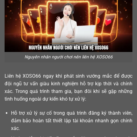
Nguyên nhân người chơi nên liên hệ XOSO66
Liên hệ XOSO66 ngay khi phát sinh vướng mắc để được
đội ngũ tư vấn giàu kinh nghiệm hỗ trợ kịp thời và chính
xác. Trong quá trình tham gia, bạn đôi khi sẽ gặp những
tình huống ngoài dự kiến khó tự xử lý:
Hỗ trợ xử lý sự cố trong quá trình đăng ký thành viên,
đảm bảo hoàn tất thiết lập tài khoản nhanh gọn chính
xác.