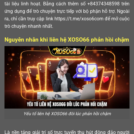
tài liệu linh hoạt. Bằng cách thêm số +84374348598 trên
ứng dụng để trò chuyện trực tiếp với bộ phận hỗ trợ. Ngoài
ra, chỉ cần truy cập link https://t.me/xoso6com để mở cuộc
trò chuyện nhanh nhất.
Nguyên nhân khi liên hệ XOSO66 phản hồi chậm
Yếu tố liên hệ XOSO66 đôi lúc phản hồi chậm
Là nền tảng giải trí số trực tuyến thu hút đông đảo người