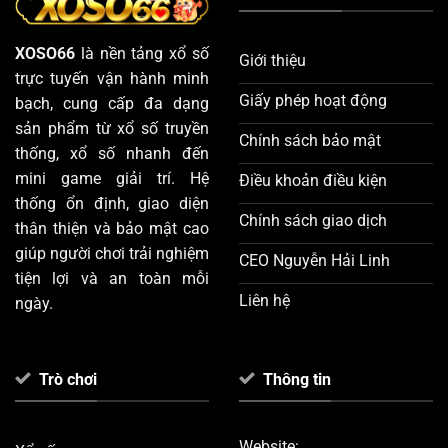
XOSO66
là nền tảng xổ số
Giới thiệu
trực tuyến vận hành minh
Giấy phép hoạt động
bạch, cung cấp đa dạng
sản phẩm từ xổ số truyền
Chính sách bảo mật
thống, xổ số nhanh đến
mini game giải trí. Hệ
Điều khoản điều kiện
thống ổn định, giao diện
Chính sách giao dịch
thân thiện và bảo mật cao
giúp người chơi trải nghiệm
CEO Nguyễn Hải Linh
tiện lợi và an toàn mỗi
Liên hệ
ngày.
Trò chơi
Thông tin
Website: