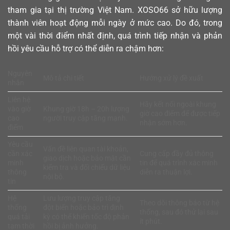
tham gia tại thị trường Việt Nam. XOSO66 sở hữu lượng
thành viên hoạt động mỗi ngày ở mức cao. Do đó, trong
một vài thời điểm nhất định, quá trình tiếp nhận và phản
hồi yêu cầu hỗ trợ có thể diễn ra chậm hơn:
Nguyên
Mô tả chi tiết
Hướng xử lý đề xuất
nhân
Liên hệ
Hãy kết nối ngoài khung
vào giờ
Khung giờ 18h – 20h lượng
giờ cao điểm để được tiếp
cao
người truy cập tăng mạnh.
nhận sớm hơn.
điểm
Yêu cầu
Vấn đề liên quan tài khoản,
cần xác
Cung cấp đầy đủ thông
giao dịch hoặc bảo mật cần
minh
tin để quá trình xác minh
kiểm tra và đối chiếu dữ liệu
thông
diễn ra thuận lợi.
nội bộ.
tin
Hệ
Lưu lượng truy cập tăng
Theo dõi thông báo từ hệ
thống
đột biến hoặc bảo trì định
thống, sau đó thử lại sau
quá tải
kỳ có thể khiến tốc độ phản
ít phút.
tạm thời
hồi bị ảnh hưởng.