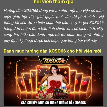
hội viên tham gia
Hướng dẫn XOSO66 đóng vai trò như một thư viện số toàn
diện giúp hội viên giải quyết mọi vấn đề phát sinh . Hệ
thống tài liệu được biên soạn bởi các chuyên gia XOSO66
hàng đầu nhằm đảm bảo tính chính xác, dễ hiểu nhất. Hãy
cùng tìm hiểu các danh mục hỗ trợ quan trọng và những
quy định kỹ thuật được tích hợp ngay trong bài viết này.
Danh mục hướng dẫn XOSO66 cho hội viên mới