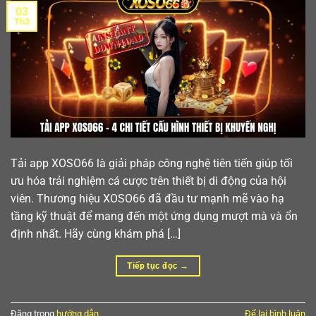
03
Th3
Tải app XOSO66 là giải pháp công nghệ tiên tiến giúp tối
ưu hóa trải nghiệm cá cược trên thiết bị di động của hội
viên. Thương hiệu XOSO66 đã đầu tư mạnh mẽ vào hạ
tầng kỹ thuật để mang đến một ứng dụng mượt mà và ổn
định nhất. Hãy cùng khám phá […]
Tiếp tục đọc
→
Đăng trong
hướng dẫn
Để lại bình luận