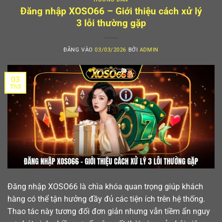
Đăng nhập XOSO66 – Giới thiệu cách xử lý
3 lỗi thường gặp
ĐĂNG VÀO
03/03/2026
BỞI
ADMIN
03
Th3
Đăng nhập XOSO66 là chìa khóa quan trọng giúp khách
hàng có thể tận hưởng đầy đủ các tiện ích trên hệ thống.
Thao tác này tương đối đơn giản nhưng vẫn tiềm ẩn nguy