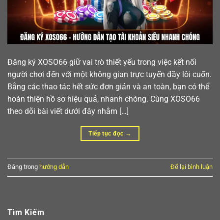
Đăng ký XOSO66 giữ vai trò thiết yếu trong việc kết nối
người chơi đến với một không gian trực tuyến đầy lôi cuốn.
Bằng các thao tác hết sức đơn giản và an toàn, bạn có thể
hoàn thiện hồ sơ hiệu quả, nhanh chóng. Cùng XOSO66
theo dõi bài viết dưới đây nhằm […]
Tiếp tục đọc
→
Đăng trong
hướng dẫn
Để lại bình luận
Tìm Kiếm