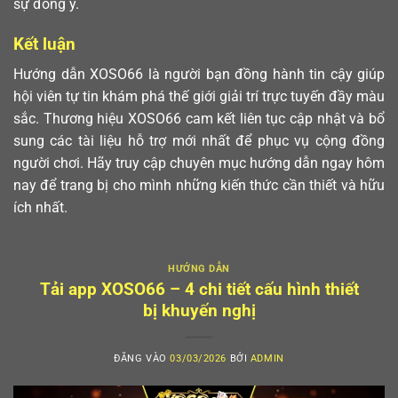
sự đồng ý.
Kết luận
Hướng dẫn XOSO66 là người bạn đồng hành tin cậy giúp
hội viên tự tin khám phá thế giới giải trí trực tuyến đầy màu
sắc. Thương hiệu XOSO66 cam kết liên tục cập nhật và bổ
sung các tài liệu hỗ trợ mới nhất để phục vụ cộng đồng
người chơi. Hãy truy cập chuyên mục hướng dẫn ngay hôm
nay để trang bị cho mình những kiến thức cần thiết và hữu
ích nhất.
HƯỚNG DẪN
Tải app XOSO66 – 4 chi tiết cấu hình thiết
bị khuyến nghị
ĐĂNG VÀO
03/03/2026
BỞI
ADMIN