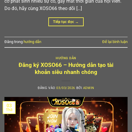
cơ phát sinh nhiều sự cố, gây mất thời gian của hội viên.
Do đó, hãy cùng XOSO66 theo dõi […]
Tiếp tục đọc
→
Đăng trong
hướng dẫn
Để lại bình luận
HƯỚNG DẪN
Đăng ký XOSO66 – Hướng dẫn tạo tài
khoản siêu nhanh chóng
ĐĂNG VÀO
03/03/2026
BỞI
ADMIN
03
Th3