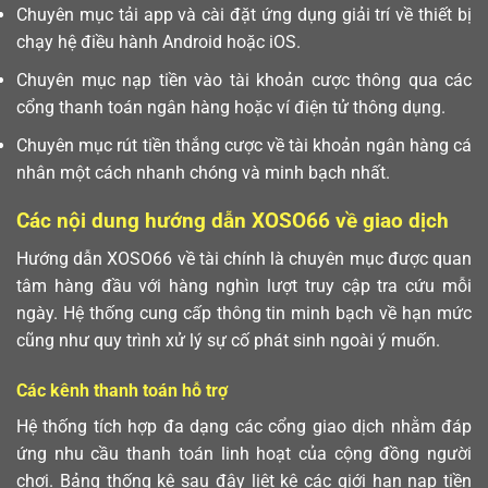
Chuyên mục tải app và cài đặt ứng dụng giải trí về thiết bị
chạy hệ điều hành Android hoặc iOS.
Chuyên mục nạp tiền vào tài khoản cược thông qua các
cổng thanh toán ngân hàng hoặc ví điện tử thông dụng.
Chuyên mục rút tiền thắng cược về tài khoản ngân hàng cá
nhân một cách nhanh chóng và minh bạch nhất.
Các nội dung hướng dẫn XOSO66 về giao dịch
Hướng dẫn XOSO66 về tài chính là chuyên mục được quan
tâm hàng đầu với hàng nghìn lượt truy cập tra cứu mỗi
ngày. Hệ thống cung cấp thông tin minh bạch về hạn mức
cũng như quy trình xử lý sự cố phát sinh ngoài ý muốn.
Các kênh thanh toán hỗ trợ
Hệ thống tích hợp đa dạng các cổng giao dịch nhằm đáp
ứng nhu cầu thanh toán linh hoạt của cộng đồng người
chơi. Bảng thống kê sau đây liệt kê các giới hạn nạp tiền