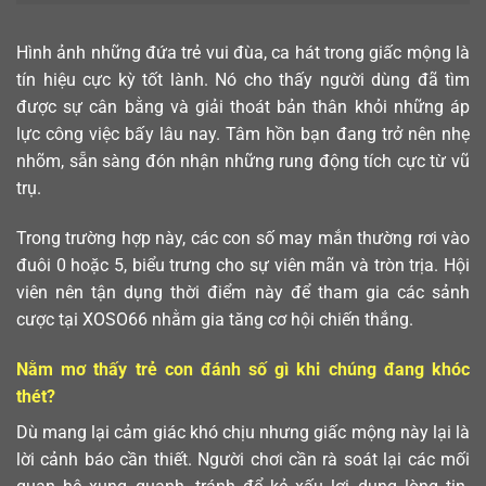
Hình ảnh những đứa trẻ vui đùa, ca hát trong giấc mộng là
tín hiệu cực kỳ tốt lành. Nó cho thấy người dùng đã tìm
được sự cân bằng và giải thoát bản thân khỏi những áp
lực công việc bấy lâu nay. Tâm hồn bạn đang trở nên nhẹ
nhõm, sẵn sàng đón nhận những rung động tích cực từ vũ
trụ.
Trong trường hợp này, các con số may mắn thường rơi vào
đuôi 0 hoặc 5, biểu trưng cho sự viên mãn và tròn trịa. Hội
viên nên tận dụng thời điểm này để tham gia các sảnh
cược tại XOSO66 nhằm gia tăng cơ hội chiến thắng.
Nằm mơ thấy trẻ con đánh số gì khi chúng đang khóc
thét?
Dù mang lại cảm giác khó chịu nhưng giấc mộng này lại là
lời cảnh báo cần thiết. Người chơi cần rà soát lại các mối