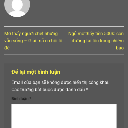
Mơ thấy người chết nhưng
Ngủ mơ thấy tiền 500k: con
vẫn sống – Giải mã cơ hội lô
đường tài lộc trong chiêm
đề
bao
Để lại một bình luận
Email của bạn sẽ không được hiển thị công khai.
Các trường bắt buộc được đánh dấu
*
Bình luận
*