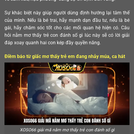
Sự khác biệt này giúp người dùng định hướng lại tâm thế
của mình. Nếu là bé trai, hãy mạnh dạn đầu tư, nếu là bé
gái, hãy chăm sóc tốt cho các mối quan hệ hiện có. Câu
hỏi nằm mơ thấy trẻ con đánh số gì lúc này sẽ có lời giải
đáp xoay quanh hai con kép đầy quyền năng.
Điềm báo từ giấc mơ thấy trẻ em đang nhảy múa, ca hát
XOSO66 giải mã nằm mơ thấy trẻ con đánh số gì