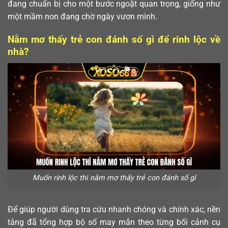
đang chuẩn bị cho một bước ngoặt quan trọng, giống như
một mầm non đang chờ ngày vươn mình.
Nằm mơ thấy trẻ con đánh số gì để rinh lộc về
nhà?
Muốn rinh lộc thì nằm mơ thấy trẻ con đánh số gì
Để giúp người dùng tra cứu nhanh chóng và chính xác, nền
tảng đã tổng hợp bộ số may mắn theo từng bối cảnh cụ